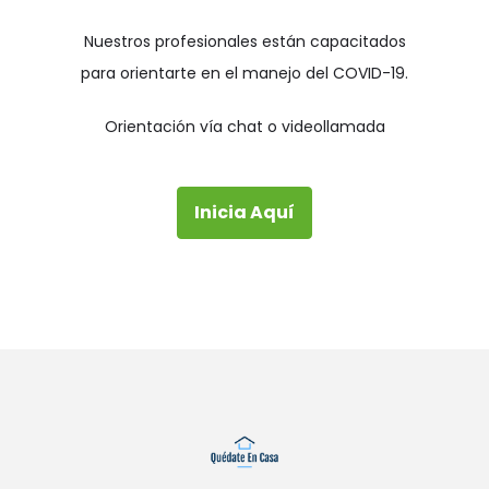
Contingencia del Covid-
Nuestros profesionales están capacitados
19
para orientarte en el manejo del COVID-19.
Orientación vía chat o videollamada
Inicia Aquí